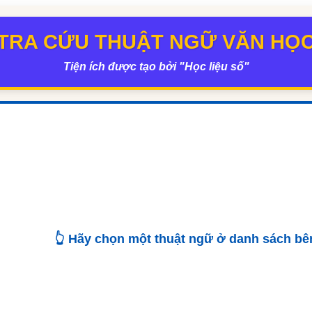
TRA CỨU THUẬT NGỮ VĂN HỌ
Tiện ích được tạo bởi "Học liệu số"
👆 Hãy chọn một thuật ngữ ở danh sách bên 