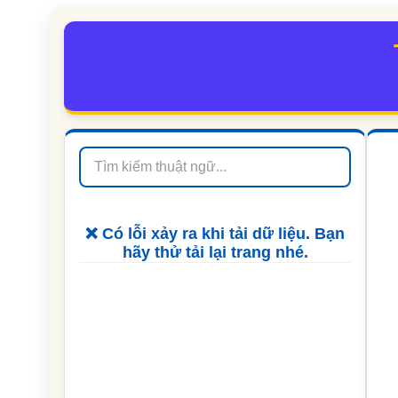
❌ Có lỗi xảy ra khi tải dữ liệu. Bạn
hãy thử tải lại trang nhé.