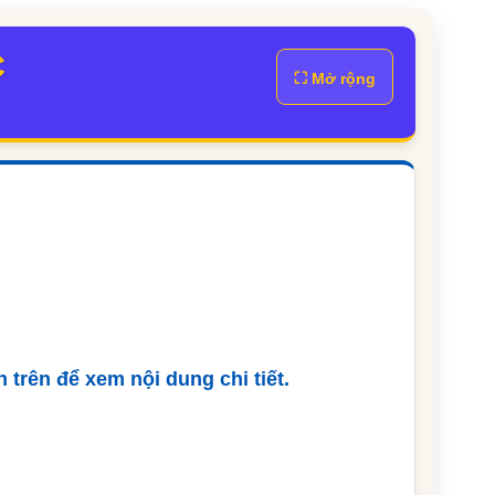
C
⛶ Mở rộng
trên để xem nội dung chi tiết.